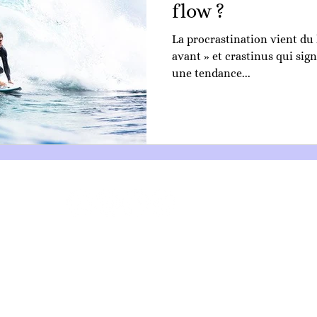
flow ?
La procrastination vient du l
avant » et crastinus qui signifie « du lendemain » c’est
une tendance...
FAQ
Contact
Confidentialité
Isis