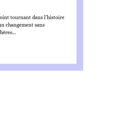
int tournant dans l’histoire
à un changement sans
hères...
CGV
Mentions légales