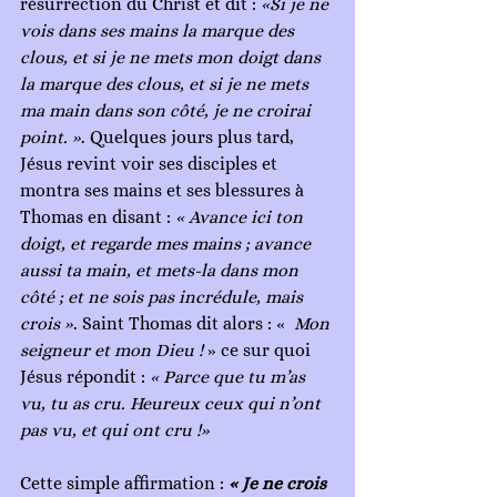
résurrection du Christ et dit : 
«Si je ne 
vois dans ses mains la marque des 
clous, et si je ne mets mon doigt dans 
la marque des clous, et si je ne mets 
ma main dans son côté, je ne croirai 
point. »
. Quelques jours plus tard, 
Jésus revint voir ses disciples et 
montra ses mains et ses blessures à 
Thomas en disant : 
« Avance ici ton 
doigt, et regarde mes mains ; avance 
aussi ta main, et mets-la dans mon 
côté ; et ne sois pas incrédule, mais 
crois »
. Saint Thomas dit alors : «  
Mon 
seigneur et mon Dieu ! 
» ce sur quoi 
Jésus répondit : 
« Parce que tu m’as 
vu, tu as cru. Heureux ceux qui n’ont 
pas vu, et qui ont cru !»
Cette simple affirmation : 
« Je ne crois 