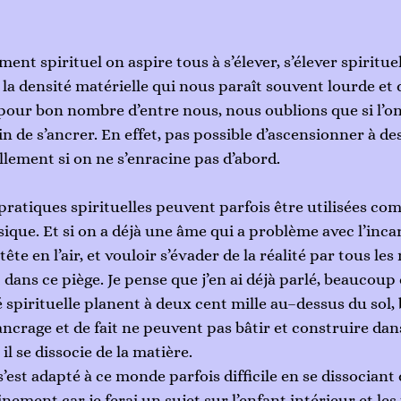
nt spirituel on aspire tous à s’élever, s’élever spiritue
 la densité matérielle qui nous paraît souvent lourde et di
pour bon nombre d’entre nous, nous oublions que si l’on 
n de s’ancrer. En effet, pas possible d’ascensionner à d
llement si on ne s’enracine pas d’abord. 
es pratiques spirituelles peuvent parfois être utilisées 
ysique. Et si on a déjà une âme qui a problème avec l’incar
ête en l’air, et vouloir s’évader de la réalité par tous les
dans ce piège. Je pense que j’en ai déjà parlé, beaucoup
pirituelle planent à deux cent mille au–dessus du sol,
ncrage et de fait ne peuvent pas bâtir et construire dans
l se dissocie de la matière. 
’est adapté à ce monde parfois difficile en se dissociant d
inement car je ferai un sujet sur l’enfant intérieur et le