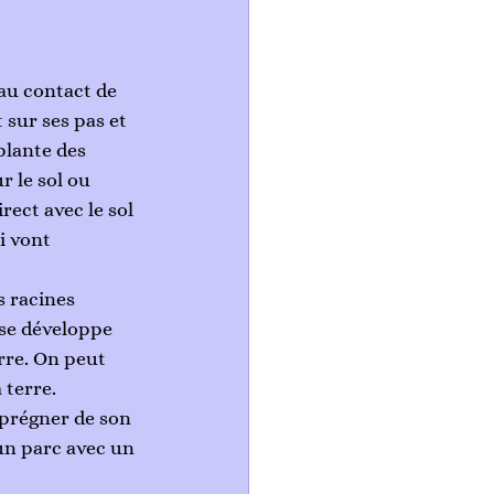
au contact de 
sur ses pas et 
plante des 
 le sol ou 
rect avec le sol 
i vont 
s racines 
se développe 
rre. On peut 
terre. 
mprégner de son 
 un parc avec un 