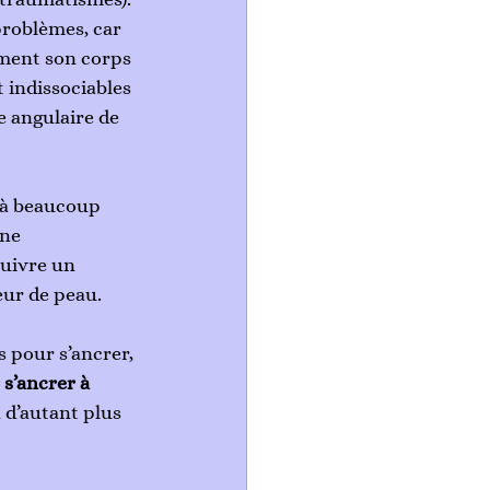
problèmes, car 
ement son corps 
t indissociables 
e angulaire de 
 à beaucoup 
ne 
suivre un 
eur de peau.
 pour s’ancrer, 
s’ancrer à 
 d’autant plus 