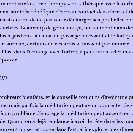
 un mot sur la « tree therapy » ou « thérapie avec les arbr
 bien-sûr très bénéfique d’être au contact des arbres et de
is attention de ne pas venir décharger ses poubelles én
s arbres. Beaucoup de gens font ça, notamment dans des
rbres gardiens. A cause du passage incessant et le fait que
  sur eux, certains de ces arbres finissent par mourir. Il 
libre dans l’échange avec l’arbre, il peut nous aider mais 
épotoir. 
ion
ombreux bienfaits, et je conseille toujours d’avoir une p
e, mais parfois la méditation peut avoir pour effet de s
éjà un problème d’ancrage la méditation peut accentuer 
de. Quand on a déjà tendance à avoir la tête dans les nua
», souvent on se retrouve dans l’astral à explorer des dime