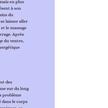
mais en plus 
ésent à son 
ains du 
e laisser aller 
 et le massage 
ncrage. Après 
 du ventre, 
énergétique 
nt des 
ûne sur du long 
os problème 
é dans le corps 