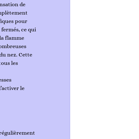
nsation de 
omplètement 
fiques pour 
 fermés, ce qui 
(la flamme 
 nombreuses 
du nez. Cette 
ous les 
!
esses 
activer le 
r régulièrement 