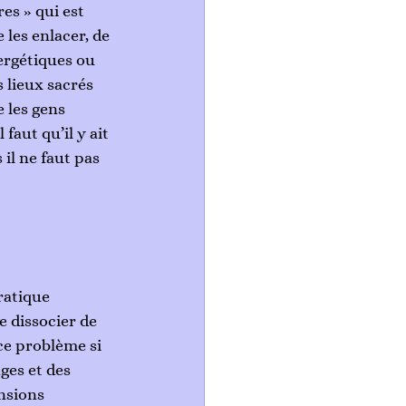
es » qui est 
 les enlacer, de 
ergétiques ou 
 lieux sacrés 
 les gens 
faut qu’il y ait 
il ne faut pas 
ratique 
e dissocier de 
ce problème si 
ges et des 
nsions 