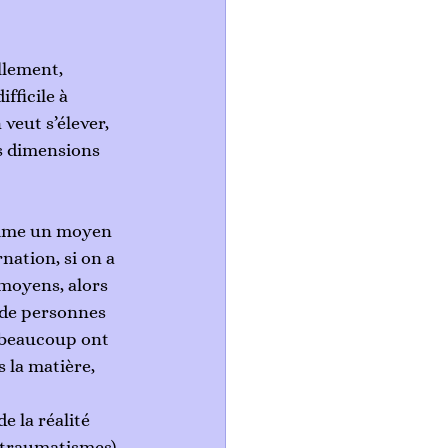
llement, 
fficile à 
veut s’élever, 
es dimensions 
comme un moyen 
nation, si on a 
 moyens, alors 
 de personnes 
 beaucoup ont 
 la matière, 
e la réalité 
s traumatismes). 