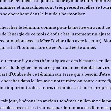
in. Le Pentacle est quant à lui le symbole du Féminin Sa
minines et masculines sont très présentes, elles se tour
les se cherchent dans le but de s’harmoniser. 
 chercher le Féminin, comme pour la mettre en avant ce 
de l’énergie de ce mois d’août c’est justement un ajust
reconnexion avec la Mère Divine (lien avec le cœur). Alor
qui est a l’honneur lors de ce Portail cette année. 
ou femme il y a des thématiques et des blessures en lien
ntés du doigt ce mois-ci et jusqu’à mi-septembre environ
part d’Ombre de ce Féminin sur terre qui a besoin d’être
 chercher dans le lien avec notre mère ou toute autre fi
ne importante, des sœurs, des amies... et notre propre 
 fait jour, libérons les anciens schémas en lien avec la 
les blessures et les traumas, pardonnons à ces femmes q