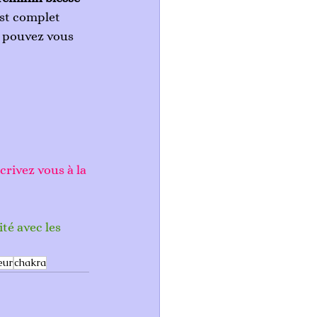
st complet 
s pouvez vous 
crivez vous à la 
té avec les 
eur
chakra