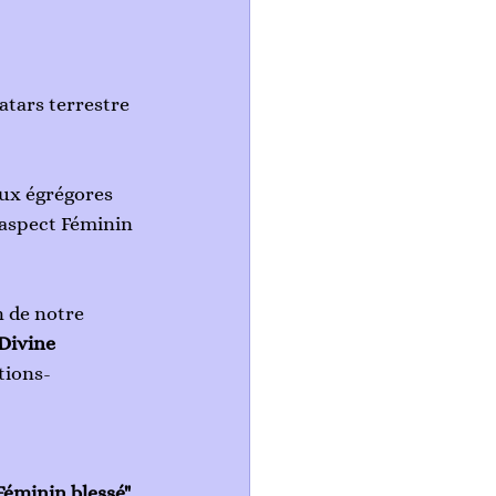
atars terrestre 
aux égrégores 
’aspect Féminin 
n de notre 
Divine 
tions-
Féminin blessé"