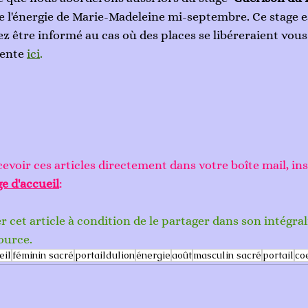
 l'énergie de Marie-Madeleine mi-septembre. Ce stage e
ez être informé au cas où des places se libéreraient vou
tente 
ici
.
evoir ces articles directement dans votre boîte mail, ins
e d'accueil
: 
cet article à condition de le partager dans son intégrali
ource.
eil
féminin sacré
portaildulion
énergie
août
masculin sacré
portail
co