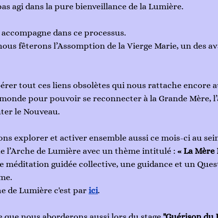
pas agi dans la pure bienveillance de la Lumière.
 accompagne dans ce processus. 
 nous fêterons l’Assomption de la Vierge Marie, un des av
ibérer tout ces liens obsolètes qui nous rattache encore 
 monde pour pouvoir se reconnecter à la Grande Mère, l
nter le Nouveau. 
ons explorer et activer ensemble aussi ce mois-ci au sei
l’Arche de Lumière avec un thème intitulé : 
« La Mère 
e méditation guidée collective, une guidance et un Ques
me. 
he de Lumière c'est par 
ici
.
 que nous aborderons aussi lors du stage 
"Guérison du 