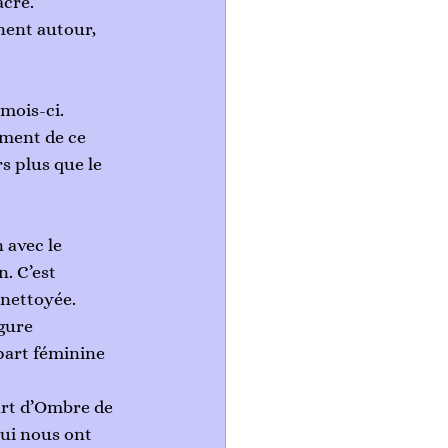
cré. 
nent autour, 
mois-ci. 
ement de ce 
s plus que le 
 avec le 
. C’est 
 nettoyée. 
gure 
part féminine 
part d’Ombre de 
ui nous ont 