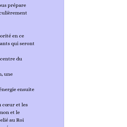
ous prépare 
iculièrement 
orité en ce 
nts qui seront 
 centre du 
n, une 
énergie ensuite 
 cœur et les 
mon et le 
elié au Roi 